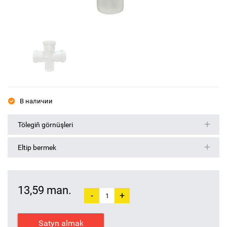
В наличии
Tölegiň görnüşleri
Eltip bermek
13,59 man.
-
+
Satyn almak