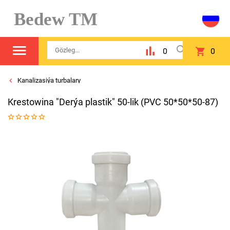
Bedew TM
0
0
Kanalizasiýa turbalary
Krestоwina "Derýa plastik" 50-lik (PVC 50*50*50-87)