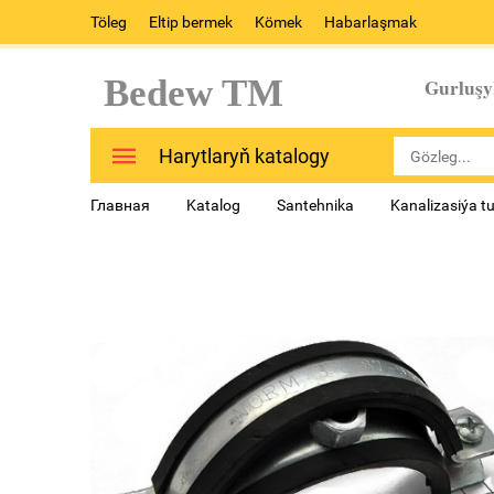
Töleg
Eltip bermek
Kömek
Habarlaşmak
Bedew TM
Gurluşy
Harytlaryň katalogy
Главная
Katalog
Santehnika
Kanalizasiýa t