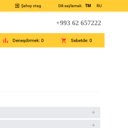
Şahsy otag
Dili saýlamak:
TM
RU
+993 62 657222
Deneşdirmek:
0
Sebetde:
0