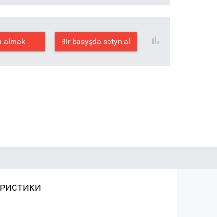
n almak
Bir basyşda satyn al
ЕРИСТИКИ