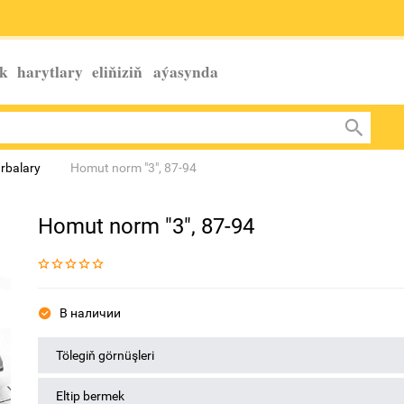
k harytlary eliňiziň
aýasynda
urbalary
Homut norm "3", 87-94
Homut norm "3", 87-94
В наличии
Tölegiň görnüşleri
Eltip bermek