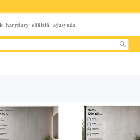
k harytlary eliňiziň
aýasynda