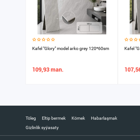
Kafel "Glory" model arko grey 120*60sm
Kafel "
109,93 man.
107,5
Töleg
Eltip bermek
Kömek
Habarlaşmak
Gizlinlik syýasaty