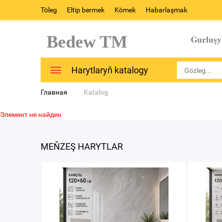
Töleg
Eltip bermek
Kömek
Habarlaşmak
Bedew TM
Gurluşy
Harytlaryň katalogy
Главная
Katalog
Элемент не найден
MEŇZEŞ HARYTLAR