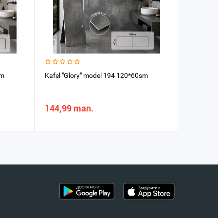
sm
Kafel "Glory" model 194 120*60sm
Kafel "Gl
144,99 man.
109,93