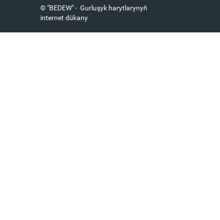
© "BEDEW" - Gurluşyk harytlarynyň
internet dükany