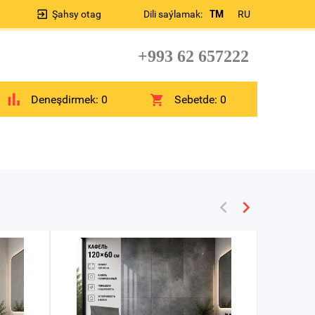
Şahsy otag
Dili saýlamak:
TM
RU
+993 62 657222
Deneşdirmek:
0
Sebetde:
0