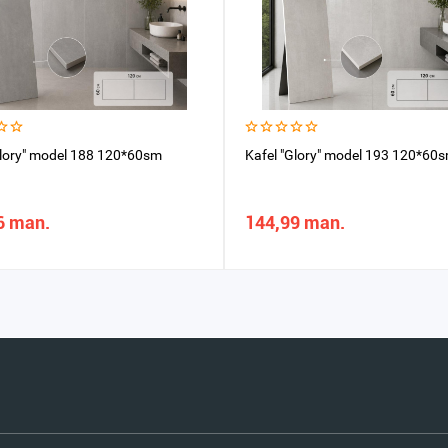
Glory" model 188 120*60sm
Kafel "Glory" model 193 120*60
6 man.
144,99 man.