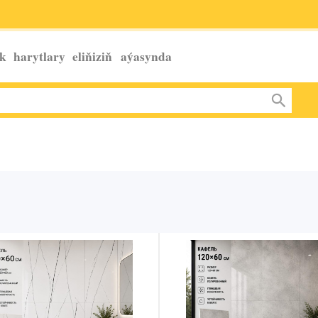
k harytlary eliňiziň
aýasynda