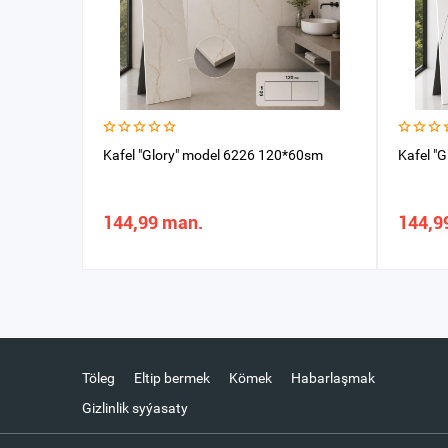
Kafel "Glory" model 6226 120*60sm
Kafel "
144,99 man.
144,9
Töleg
Eltip bermek
Kömek
Habarlaşmak
Gizlinlik syýasaty