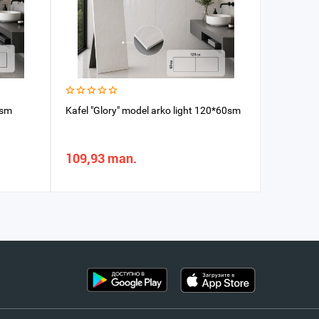
0sm
Kafel "Glory" model arko light 120*60sm
Kafel "Gl
109,93 man.
165,48