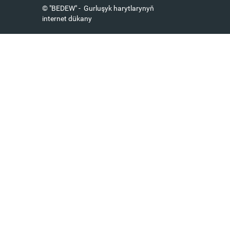
© "BEDEW" - Gurluşyk harytlarynyň
internet dükany