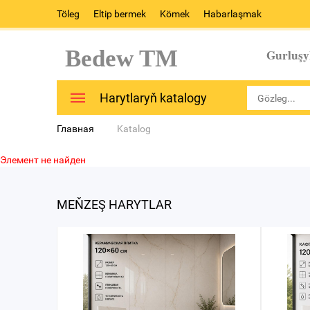
Töleg
Eltip bermek
Kömek
Habarlaşmak
Bedew TM
Gurluşy
Harytlaryň katalogy
Главная
Katalog
Элемент не найден
MEŇZEŞ HARYTLAR