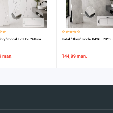
Glory" model 170 120*60sm
Kafel "Glory" model 8436 120*6
9 man.
144,99 man.