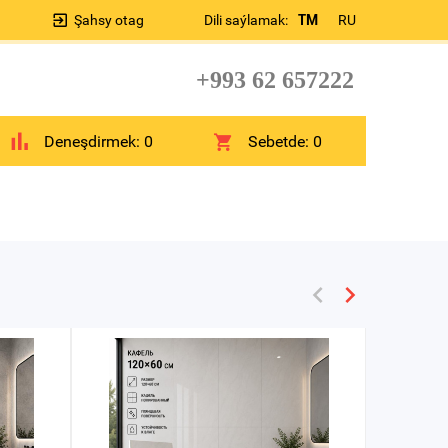
Şahsy otag
Dili saýlamak:
TM
RU
+993 62 657222
Deneşdirmek:
0
Sebetde:
0