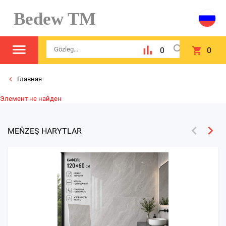
Bedew TM
0
0
Главная
Элемент не найден
MEŇZEŞ HARYTLAR