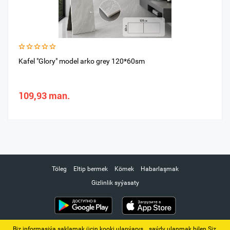
Kafel "Glory" model arko grey 120*60sm
109,93 man.
Töleg
Eltip bermek
Kömek
Habarlaşmak
Gizlinlik syýasaty
Biz informasiýa saklamak üçin kooki ulanýarys. ‚ saýdy ulanmak bilen Siz