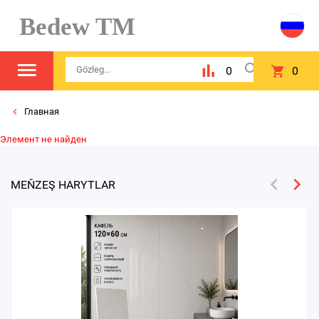
Bedew TM
0
0
Главная
Элемент не найден
MEŇZEŞ HARYTLAR