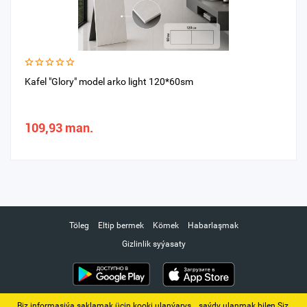
Kafel "Glory" model arko light 120*60sm
109,93 man.
Töleg
Eltip bermek
Kömek
Habarlaşmak
Gizlinlik syýasaty
Biz informasiýa saklamak üçin kooki ulanýarys. ‚ saýdy ulanmak bilen Siz