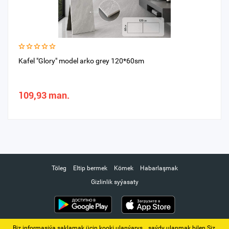
Kafel "Glory" model arko grey 120*60sm
109,93 man.
Töleg
Eltip bermek
Kömek
Habarlaşmak
Gizlinlik syýasaty
Biz informasiýa saklamak üçin kooki ulanýarys. ‚ saýdy ulanmak bilen Siz