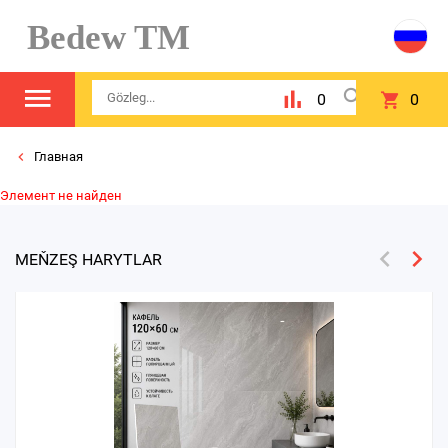
Bedew TM
0
0
Главная
Элемент не найден
MEŇZEŞ HARYTLAR