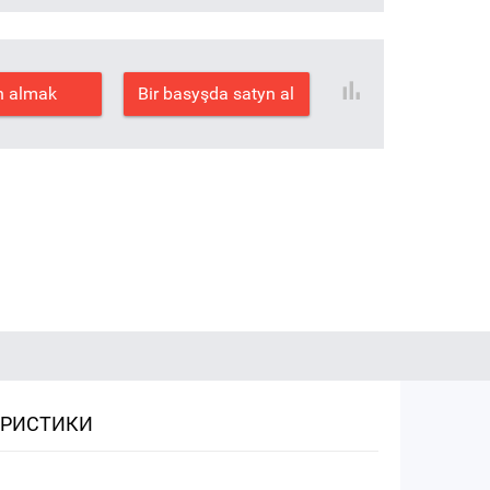
n almak
Bir basyşda satyn al
ЕРИСТИКИ