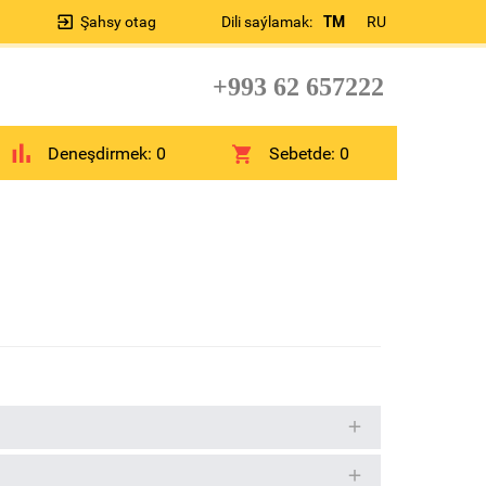
Şahsy otag
Dili saýlamak:
TM
RU
+993 62 657222
Deneşdirmek:
0
Sebetde:
0