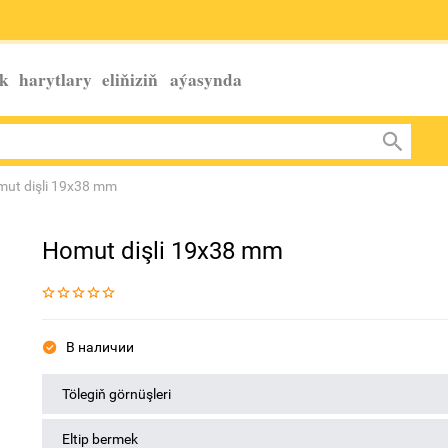
k harytlary eliňiziň
aýasynda
ut dişli 19x38 mm
Homut dişli 19x38 mm
В наличии
Tölegiň görnüşleri
Eltip bermek