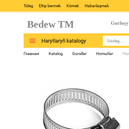
Töleg
Eltip bermek
Kömek
Habarlaşmak
Bedew TM
Gurluşy
Harytlaryň katalogy
Главная
Katalog
Gurallar
Homutlar
Hom