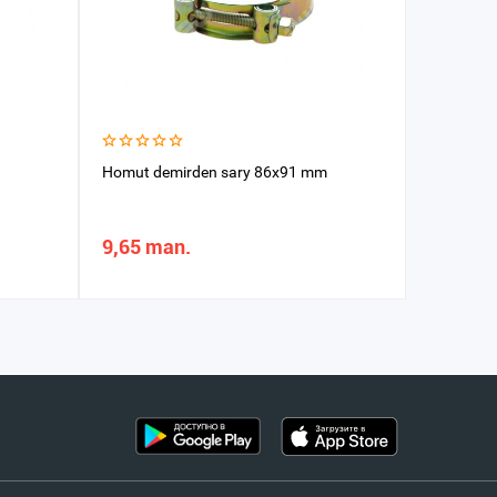
Homut demirden sary 86x91 mm
Skoba kli
9,65 man.
39,40 