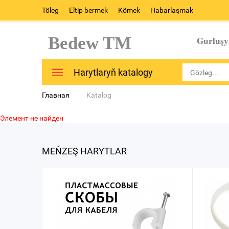
Töleg
Eltip bermek
Kömek
Habarlaşmak
Bedew TM
Gurluşy
Harytlaryň katalogy
Главная
Katalog
Элемент не найден
MEŇZEŞ HARYTLAR