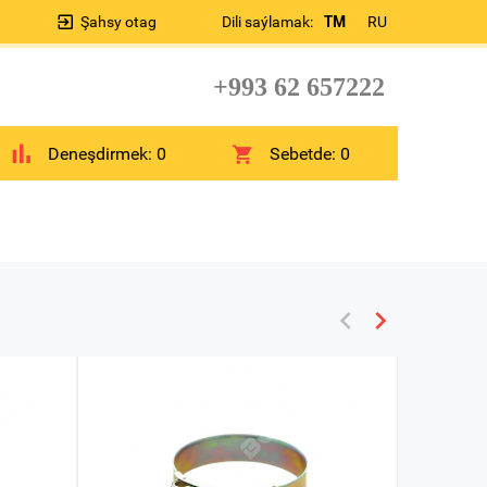
Şahsy otag
Dili saýlamak:
TM
RU
+993 62 657222
Deneşdirmek:
0
Sebetde:
0