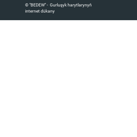
© "BEDEW" - Gurluşyk harytlarynyň
internet dükany