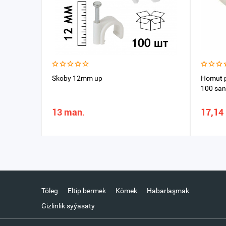
Skoby 12mm up
Homut p
100 san
13 man.
17,14
Töleg
Eltip bermek
Kömek
Habarlaşmak
Gizlinlik syýasaty