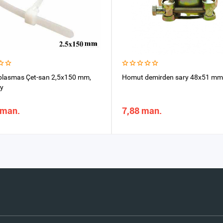
lasmas Çet-san 2,5x150 mm,
Homut demirden sary 48x51 mm
y
 man.
7,88 man.