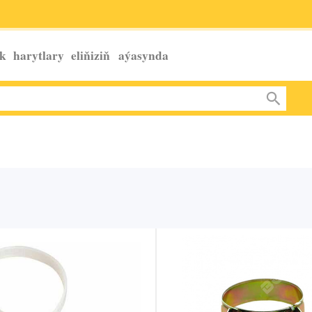
k harytlary eliňiziň
aýasynda