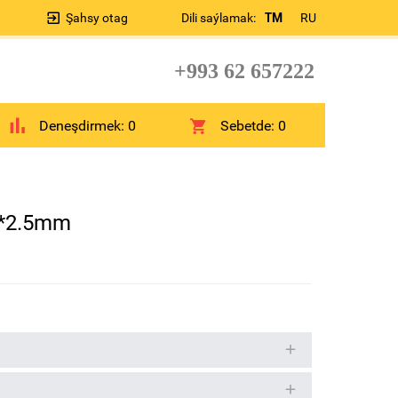
Şahsy otag
Dili saýlamak:
TM
RU
+993 62 657222
Deneşdirmek:
0
Sebetde:
0
0*2.5mm