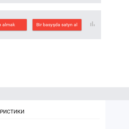
n almak
Bir basyşda satyn al
ЕРИСТИКИ