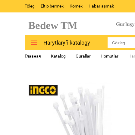
Töleg
Eltip bermek
Kömek
Habarlaşmak
Bedew TM
Gurluşy
Harytlaryň katalogy
Главная
Katalog
Gurallar
Homutlar
Ha