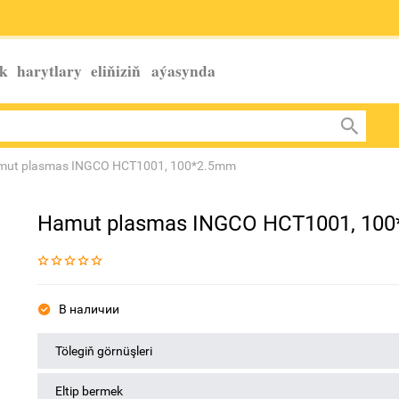
k harytlary eliňiziň
aýasynda
mut plasmas INGCO HCT1001, 100*2.5mm
Hamut plasmas INGCO HCT1001, 10
В наличии
Tölegiň görnüşleri
Eltip bermek