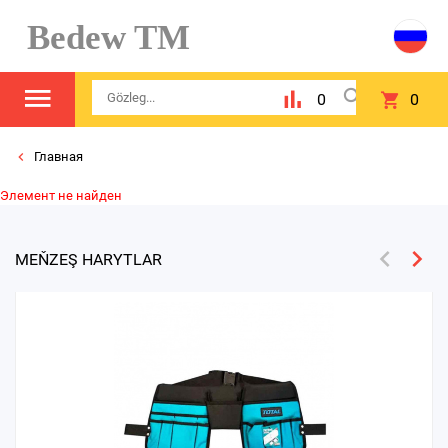
Bedew TM
0
0
Главная
Элемент не найден
MEŇZEŞ HARYTLAR