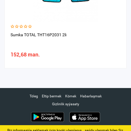
Sumka TOTAL THT16P2031 2li
152,68 man.
Töleg
Eltip bermek
Kömek
Habarlaşmak
Gizlinlik syýasaty
Biz informasiýa saklamak üçin kooki ulanýarys. ‚ saýdy ulanmak bilen Siz