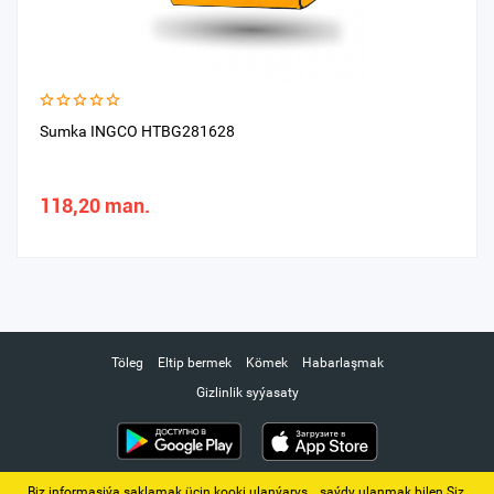
Sumka INGCO HTBG281628
118,20 man.
Töleg
Eltip bermek
Kömek
Habarlaşmak
Gizlinlik syýasaty
Biz informasiýa saklamak üçin kooki ulanýarys. ‚ saýdy ulanmak bilen Siz