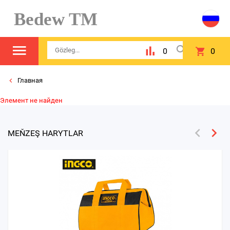
Bedew TM
0
0
Главная
Элемент не найден
MEŇZEŞ HARYTLAR