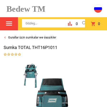
Bedew TM
0
0
Gurallar üçin sumkalar we ýaşşikler
Sumka TOTAL THT16P1011