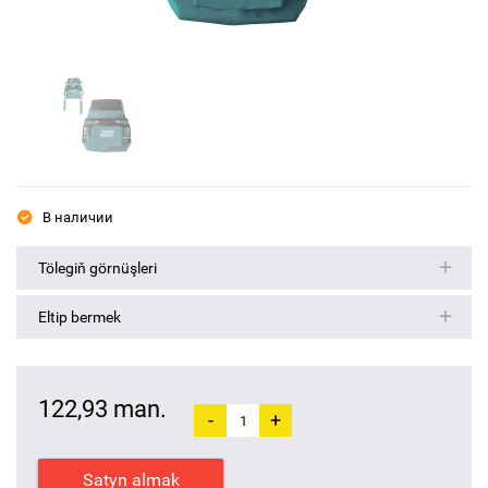
В наличии
Tölegiň görnüşleri
Eltip bermek
122,93 man.
-
+
Satyn almak