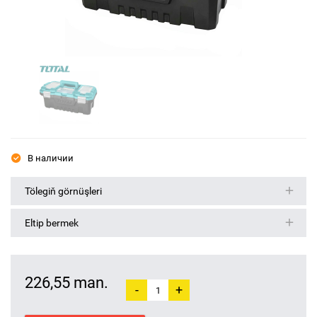
В наличии
Tölegiň görnüşleri
Eltip bermek
226,55 man.
-
+