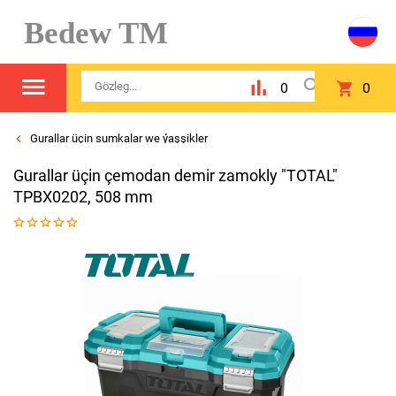
Bedew TM
0
0
Gurallar üçin sumkalar we ýaşşikler
Gurallar üçin çemodan demir zamokly "TOTAL"
TPBX0202, 508 mm