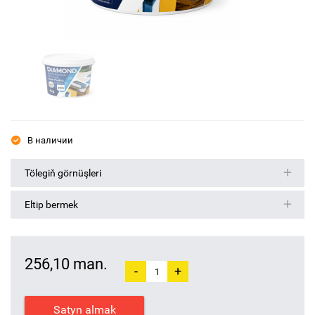
В наличии
Tölegiň görnüşleri
Eltip bermek
256,10 man.
-
+
Satyn almak