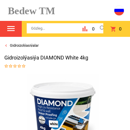
Bedew TM
0
0
Gidroizolýasiýalar
Gidroizolýasiýa DIAMOND White 4kg