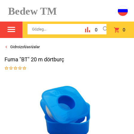
Bedew TM
0
0
Gidroizolýasiýalar
Fuma "BT" 20 m dörtburç