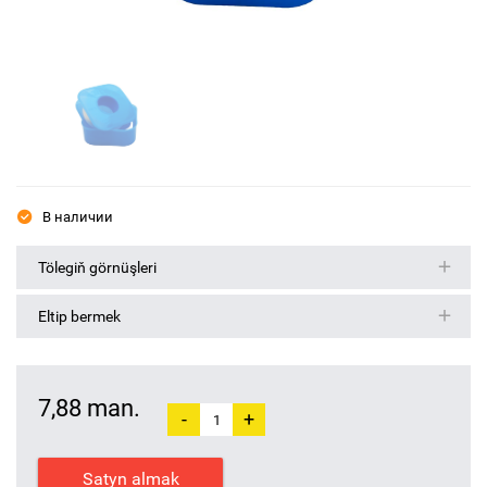
В наличии
Tölegiň görnüşleri
Eltip bermek
7,88 man.
-
+
Satyn almak