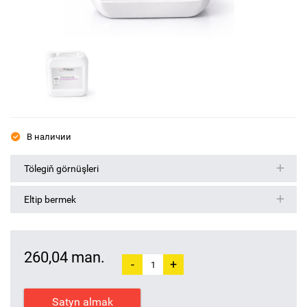
В наличии
Tölegiň görnüşleri
Eltip bermek
260,04 man.
-
+
Satyn almak