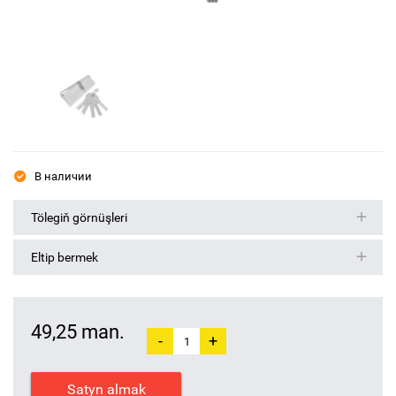
В наличии
Tölegiň görnüşleri
Eltip bermek
49,25 man.
-
+
Satyn almak