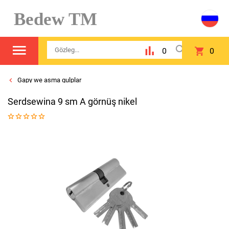
Bedew TM
0
0
Gapy we asma gulplar
Serdsewina 9 sm A görnüş nikel