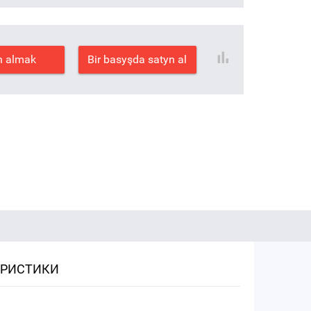
n almak
Bir basyşda satyn al
ЕРИСТИКИ