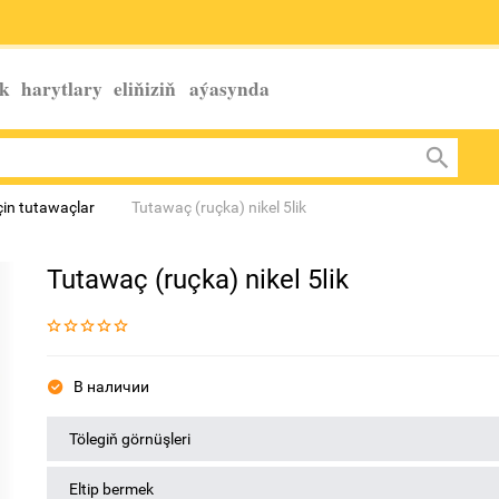
k harytlary eliňiziň
aýasynda
in tutawaçlar
Tutawaç (ruçka) nikel 5lik
Tutawaç (ruçka) nikel 5lik
В наличии
Tölegiň görnüşleri
Eltip bermek