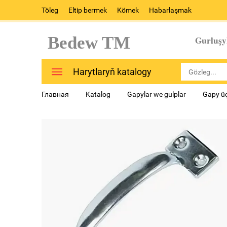
Töleg
Eltip bermek
Kömek
Habarlaşmak
Bedew TM
Gurluşy
Harytlaryň katalogy
Главная
Katalog
Gapylar we gulplar
Gapy üç