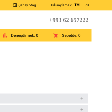
Şahsy otag
Dili saýlamak:
TM
RU
+993 62 657222
Deneşdirmek:
0
Sebetde:
0