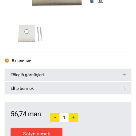
В наличии
Tölegiň görnüşleri
Eltip bermek
56,74 man.
-
+
Satyn almak