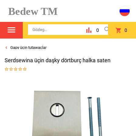
Bedew TM
0
0
Gapy üçin tutawaçlar
Serdsewina üçin daşky dörtburç halka saten