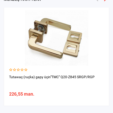
Tutawaç (ruçka) gapy üçin"TMC" Q20-Z845 SRGP/RGP
226,55 man.