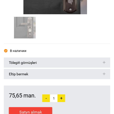
В наличии
Tölegiň görnüşleri
Eltip bermek
75,65 man.
-
+
Satyn almak