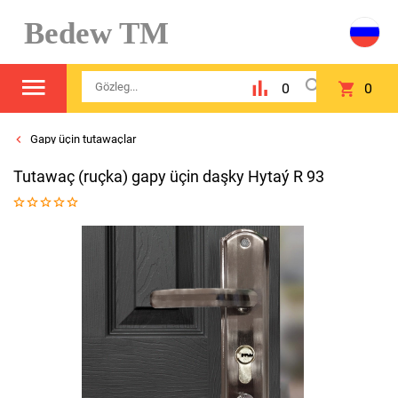
Bedew TM
0
0
Gapy üçin tutawaçlar
Tutawaç (ruçka) gapy üçin daşky Hytaý R 93