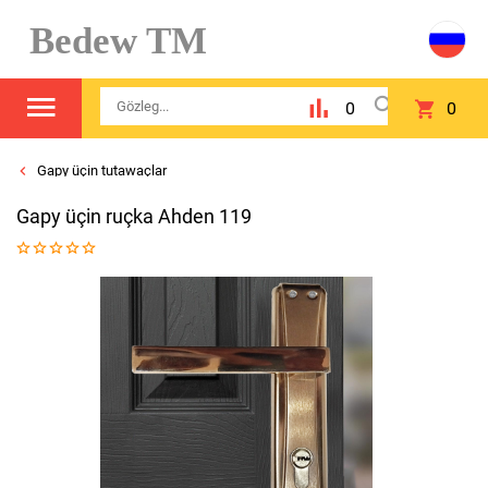
Bedew TM
0
0
Gapy üçin tutawaçlar
Gapy üçin ruçka Ahden 119