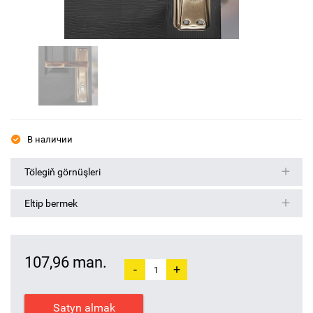
В наличии
Tölegiň görnüşleri
Eltip bermek
107,96 man.
-
+
Satyn almak