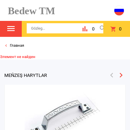
Bedew TM
0
0
Главная
Элемент не найден
MEŇZEŞ HARYTLAR