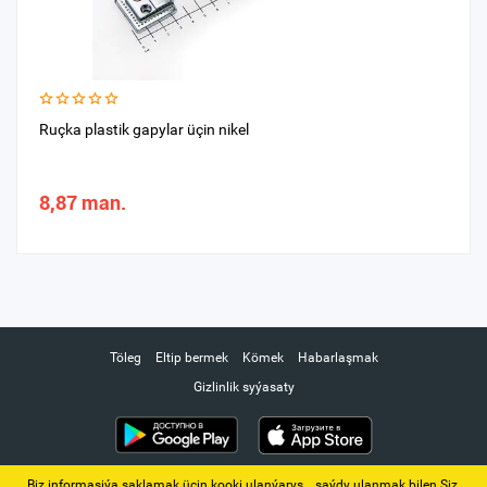
Ruçka plastik gapylar üçin nikel
8,87 man.
Töleg
Eltip bermek
Kömek
Habarlaşmak
Gizlinlik syýasaty
Biz informasiýa saklamak üçin kooki ulanýarys. ‚ saýdy ulanmak bilen Siz