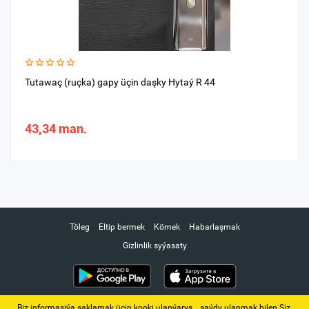
Tutawaç (ruçka) gapy üçin daşky Hytaý R 44
43,34 man.
Töleg
Eltip bermek
Kömek
Habarlaşmak
Gizlinlik syýasaty
Biz informasiýa saklamak üçin kooki ulanýarys. ‚ saýdy ulanmak bilen Siz