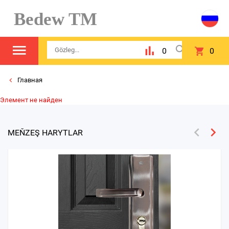
Bedew TM
0
0
Главная
Элемент не найден
MEŇZEŞ HARYTLAR