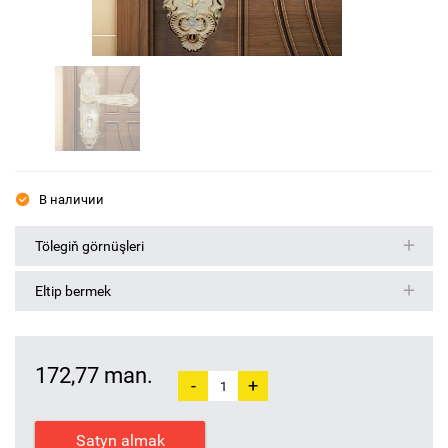
В наличии
Tölegiň görnüşleri
Eltip bermek
172,77 man.
-
+
Satyn almak