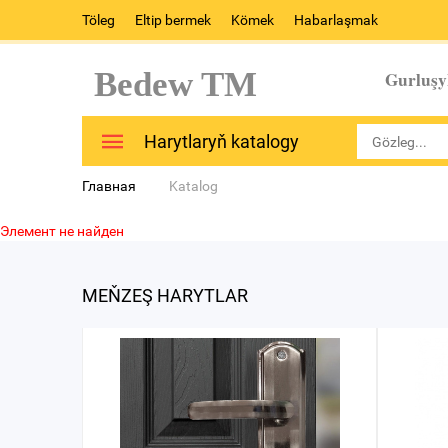
Töleg
Eltip bermek
Kömek
Habarlaşmak
Bedew TM
Gurluşy
Harytlaryň katalogy
Главная
Katalog
Элемент не найден
MEŇZEŞ HARYTLAR