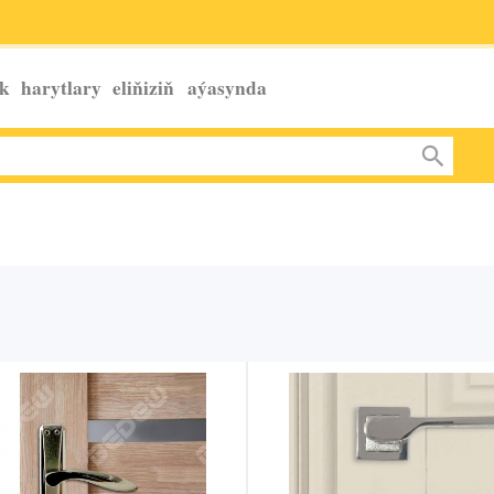
k harytlary eliňiziň
aýasynda