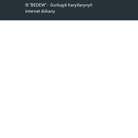
© "BEDEW" - Gurluşyk harytlarynyň
internet dükany