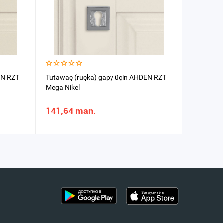
EN RZT
Tutawaç (ruçka) gapy üçin AHDEN RZT
Tutawaç (
Mega Nikel
141,64 man.
161,93