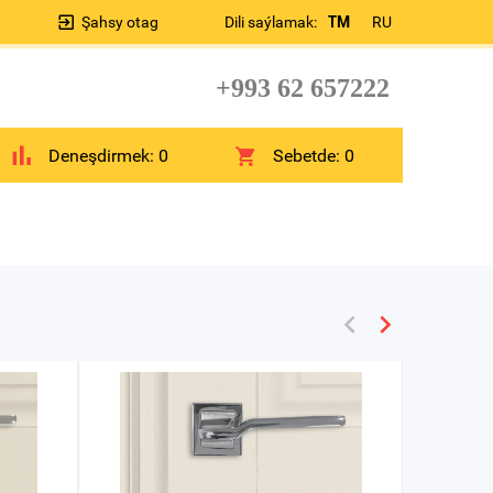
Şahsy otag
Dili saýlamak:
TM
RU
+993 62 657222
Deneşdirmek:
0
Sebetde:
0