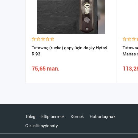
Tutawaç (ruçka) gapy üçin daşky Hytaý
Tutawaç
R 93
Manas n
75,65 man.
113,2
Töleg
Eltip bermek
Kömek
Habarlaşmak
Gizlinlik syýasaty