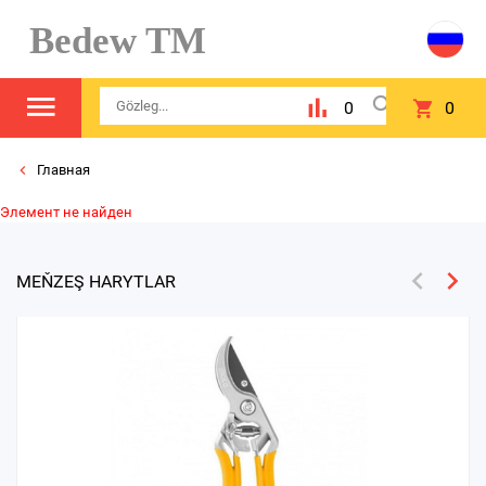
Bedew TM
0
0
Главная
Элемент не найден
MEŇZEŞ HARYTLAR