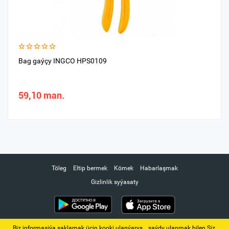
Bag gaýçy INGCO HPS0109
59,10 man.
Töleg
Eltip bermek
Kömek
Habarlaşmak
Gizlinlik syýasaty
Biz informasiýa saklamak üçin kooki ulanýarys. ‚ saýdy ulanmak bilen Siz