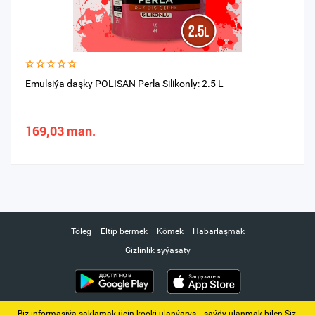
Emulsiýa daşky POLISAN Perla Silikonly: 2.5 L
169,03 man.
Töleg
Eltip bermek
Kömek
Habarlaşmak
Gizlinlik syýasaty
Biz informasiýa saklamak üçin kooki ulanýarys. ‚ saýdy ulanmak bilen Siz