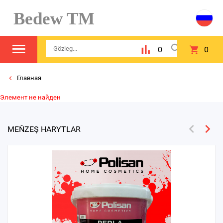
Bedew TM
0
0
Главная
Элемент не найден
MEŇZEŞ HARYTLAR