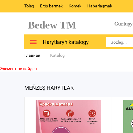
Töleg
Eltip bermek
Kömek
Habarlaşmak
Bedew TM
Gurluşy
Harytlaryň katalogy
Главная
Katalog
Элемент не найден
MEŇZEŞ HARYTLAR