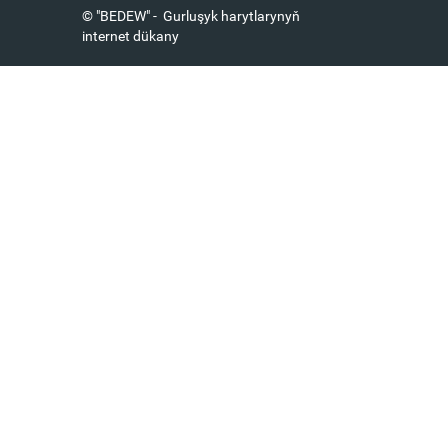
© "BEDEW" - Gurluşyk harytlarynyň
internet dükany