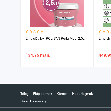
Emulsiýa içki POLISAN Perla Mat : 2,5L
Emulsiý
134,75 man.
449,9
Töleg
Eltip bermek
Kömek
Habarlaşmak
Gizlinlik syýasaty