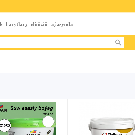
k harytlary eliňiziň
aýasynda