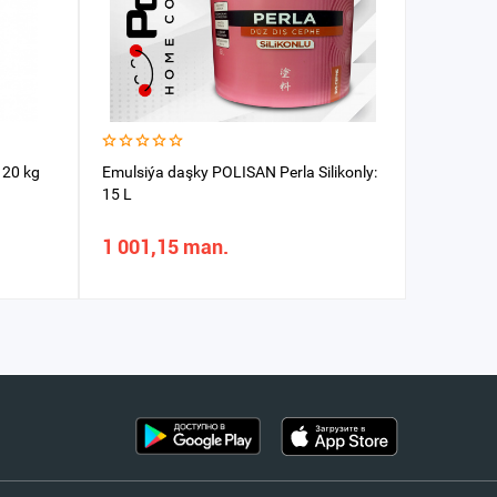
 20 kg
Emulsiýa daşky POLISAN Perla Silikonly:
Emulsiýa 
15 L
1 001,15 man.
104,21