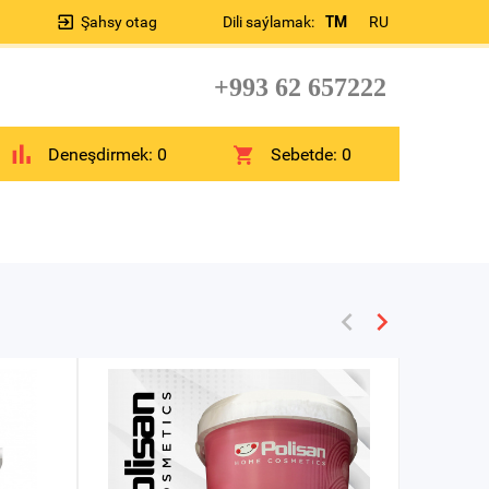
Şahsy otag
Dili saýlamak:
TM
RU
+993 62 657222
Deneşdirmek:
0
Sebetde:
0