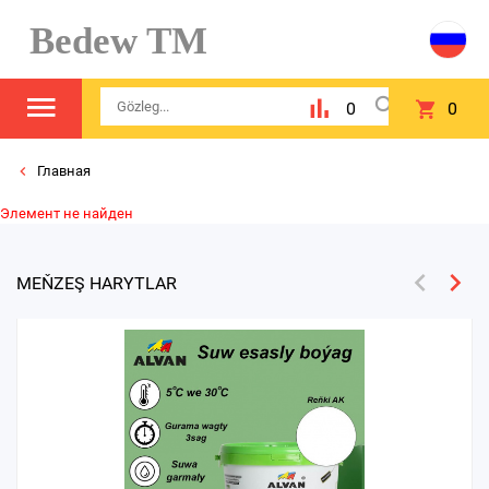
Bedew TM
0
0
Главная
Элемент не найден
MEŇZEŞ HARYTLAR