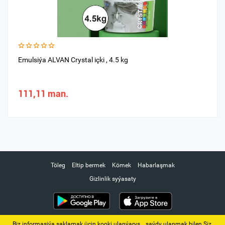
Emulsiýa ALVAN Crystal içki , 4.5 kg
111,11 man.
Töleg
Eltip bermek
Kömek
Habarlaşmak
Gizlinlik syýasaty
Biz informasiýa saklamak üçin kooki ulanýarys. ‚ saýdy ulanmak bilen Siz