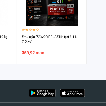
 10 kg
Emulsiýa "FAWORI" PLASTIK içki 6.1 L
Emulsiýa
(10.kg)
ýuwulýan 
359,92 man.
214,93