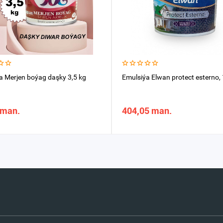
a Merjen boýag daşky 3,5 kg
Emulsiýa Elwan protect esterno,
 man.
404,05 man.