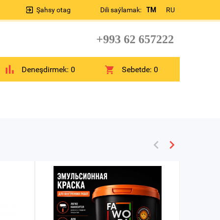
Şahsy otag
Dili saýlamak:
TM
RU
+993 62 657222
Deneşdirmek:
0
Sebetde:
0