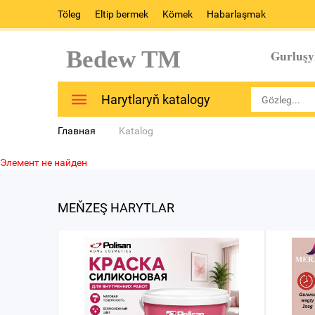
Töleg
Eltip bermek
Kömek
Habarlaşmak
Bedew TM
Gurluşy
Harytlaryň katalogy
Главная
Katalog
Элемент не найден
MEŇZEŞ HARYTLAR