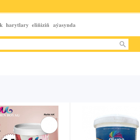
k harytlary eliňiziň
aýasynda