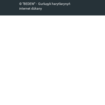
© "BEDEW" - Gurluşyk harytlarynyň
internet dükany