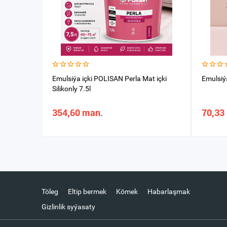
Emulsiýa içki POLISAN Perla Mat içki
Emulsiý
Silikonly 7.5l
354,60 man.
70,33
Töleg
Eltip bermek
Kömek
Habarlaşmak
Gizlinlik syýasaty