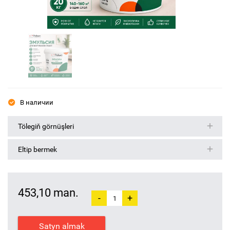
В наличии
Tölegiň görnüşleri
Eltip bermek
453,10 man.
-
+
Satyn almak