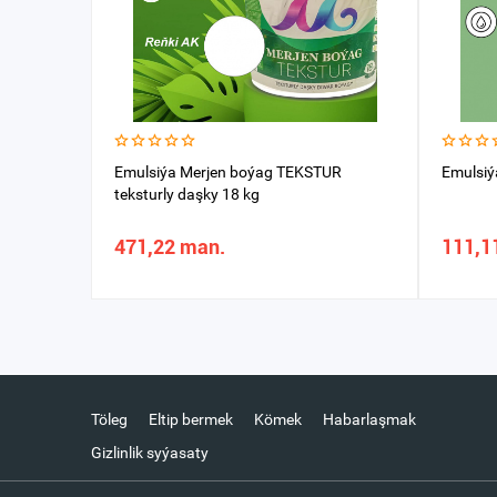
Emulsiýa Merjen boýag TEKSTUR
Emulsiýa
teksturly daşky 18 kg
471,22 man.
111,1
Töleg
Eltip bermek
Kömek
Habarlaşmak
Gizlinlik syýasaty