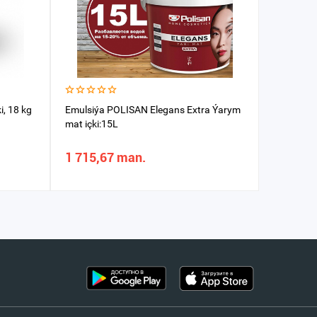
i, 18 kg
Emulsiýa POLISAN Elegans Eхtra Ýarym
Emulsiýa 
mat içki:15L
Silikonly 7
1 715,67 man.
354,60