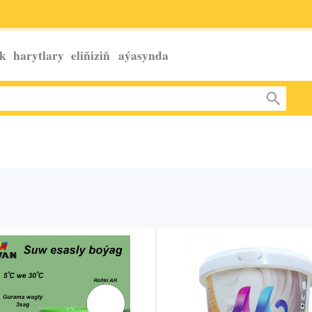
k harytlary eliňiziň
aýasynda