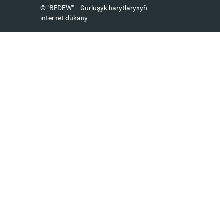
© "BEDEW" - Gurluşyk harytlarynyň
internet dükany