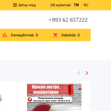
Şahsy otag
Dili saýlamak:
TM
RU
+993 62 657222
Deneşdirmek:
0
Sebetde:
0