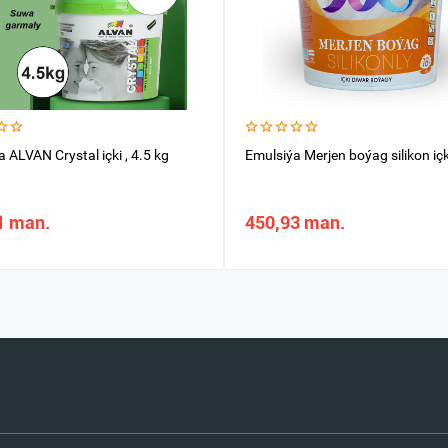
 ALVAN Crystal içki , 4.5 kg
Emulsiýa Merjen boýag silikon içk
1 man.
450,93 man.