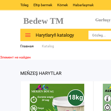
Töleg
Eltip bermek
Kömek
Habarlaşmak
Bedew TM
Gurluşy
Harytlaryň katalogy
Главная
Katalog
Элемент не найден
MEŇZEŞ HARYTLAR