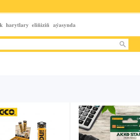
k harytlary eliňiziň
aýasynda