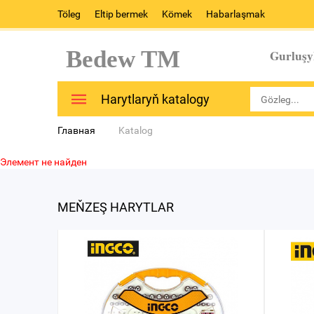
Töleg
Eltip bermek
Kömek
Habarlaşmak
Bedew TM
Gurluşy
Harytlaryň katalogy
Главная
Katalog
Элемент не найден
MEŇZEŞ HARYTLAR