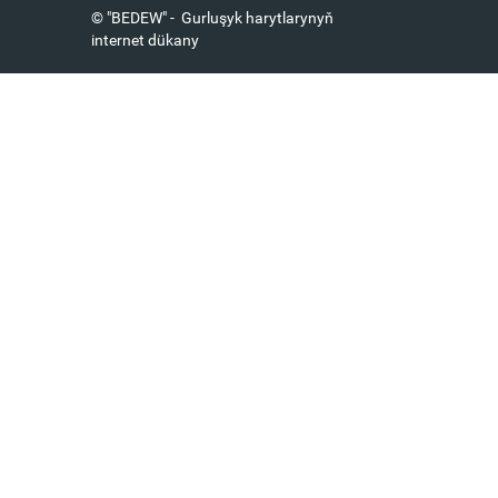
© "BEDEW" - Gurluşyk harytlarynyň
internet dükany