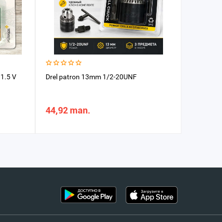
1.5 V
Drel patron 13mm 1/2-20UNF
Magnitly
44,92 man.
27,19 