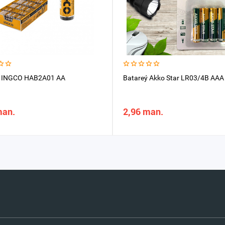
y INGCO HAB2A01 AA
Batareý Akko Star LR03/4B AAA 
man.
2,96 man.