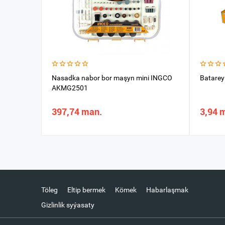
Nasadka nabor bor maşyn mini INGCO
Batare
AKMG2501
397,74 man.
3,94 
Töleg
Eltip bermek
Kömek
Habarlaşmak
Gizlinlik syýasaty