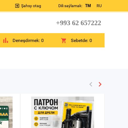
Şahsy otag
Dili saýlamak:
TM
RU
+993 62 657222
Deneşdirmek:
0
Sebetde:
0