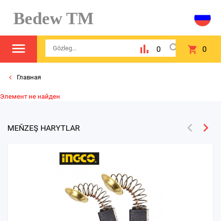
Bedew TM
0
0
Главная
Элемент не найден
MEŇZEŞ HARYTLAR