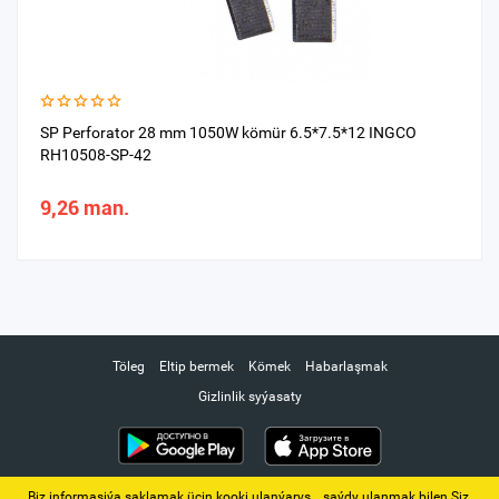
SP Perforator 28 mm 1050W kömür 6.5*7.5*12 INGCO
RH10508-SP-42
9,26 man.
Töleg
Eltip bermek
Kömek
Habarlaşmak
Gizlinlik syýasaty
Biz informasiýa saklamak üçin kooki ulanýarys. ‚ saýdy ulanmak bilen Siz