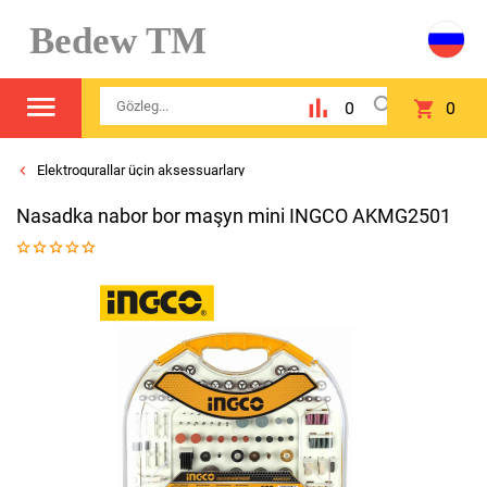
Bedew TM
0
0
Elektrogurallar üçin aksessuarlary
Nasadka nabor bor maşyn mini INGCO AKMG2501