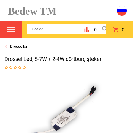
Bedew TM
0
0
Drossellar
Drossel Led, 5-7W + 2-4W dörtburç şteker