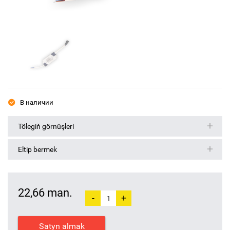
В наличии
Tölegiň görnüşleri
Eltip bermek
22,66 man.
-
+
Satyn almak