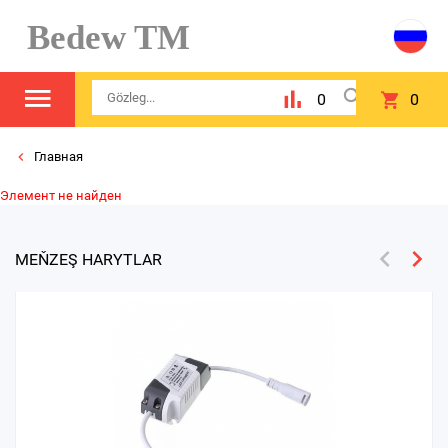
Bedew TM
0
0
Главная
Элемент не найден
MEŇZEŞ HARYTLAR