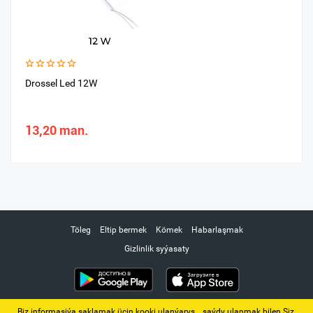
Drossel Led 12W
13,20 man.
Töleg
Eltip bermek
Kömek
Habarlaşmak
Gizlinlik syýasaty
Biz informasiýa saklamak üçin kooki ulanýarys. ‚ saýdy ulanmak bilen Siz