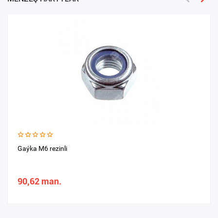
Gaýka M6 rezinli
90,62 man.