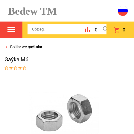
Bedew TM
0
0
Boltlar we gaýkalar
Gaýka M6