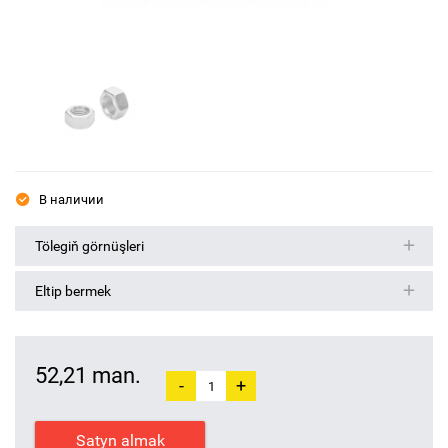
В наличии
Tölegiň görnüşleri
Eltip bermek
52,21 man.
-
+
Satyn almak