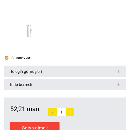
В наличии
Tölegiň görnüşleri
Eltip bermek
52,21 man.
-
+
Satyn almak