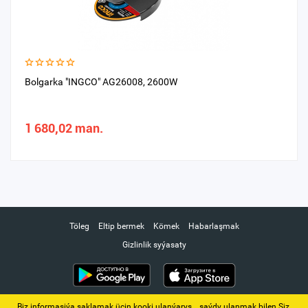
Bolgarka "INGCO" AG26008, 2600W
1 680,02 man.
Töleg
Eltip bermek
Kömek
Habarlaşmak
Gizlinlik syýasaty
Biz informasiýa saklamak üçin kooki ulanýarys. ‚ saýdy ulanmak bilen Siz