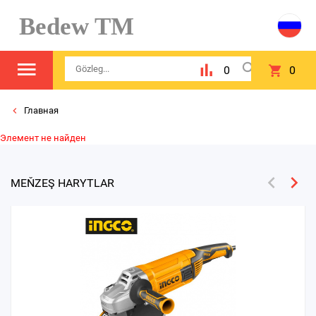
Bedew TM
0
0
Главная
Элемент не найден
MEŇZEŞ HARYTLAR