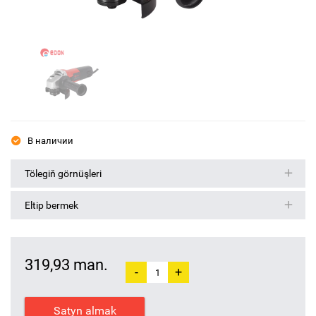
В наличии
Tölegiň görnüşleri
Eltip bermek
319,93 man.
-
+
Satyn almak