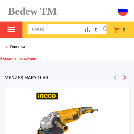
Bedew TM
0
0
Главная
Элемент не найден
MEŇZEŞ HARYTLAR