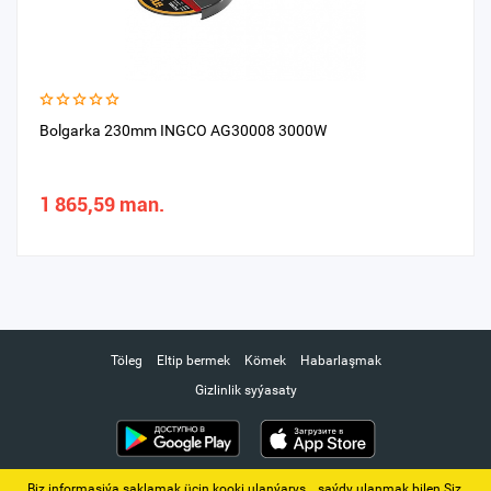
Bolgarka 230mm INGCO AG30008 3000W
1 865,59 man.
Töleg
Eltip bermek
Kömek
Habarlaşmak
Gizlinlik syýasaty
Biz informasiýa saklamak üçin kooki ulanýarys. ‚ saýdy ulanmak bilen Siz