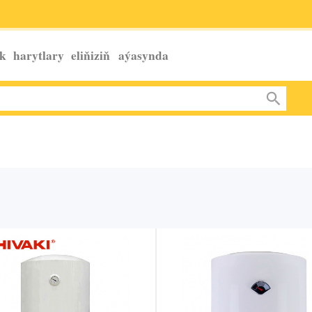
k harytlary eliňiziň
aýasynda