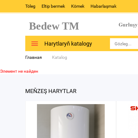
Töleg
Eltip bermek
Kömek
Habarlaşmak
Bedew TM
Gurluşy
Harytlaryň katalogy
Главная
Katalog
Элемент не найден
MEŇZEŞ HARYTLAR