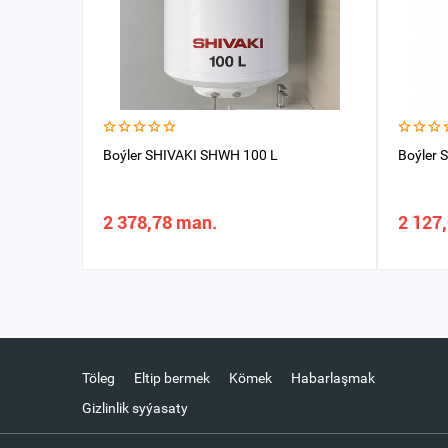
Boýler SHIVAKI SHWH 100 L
Boýler 
2 378,78 man.
2 127
Töleg
Eltip bermek
Kömek
Habarlaşmak
Gizlinlik syýasaty