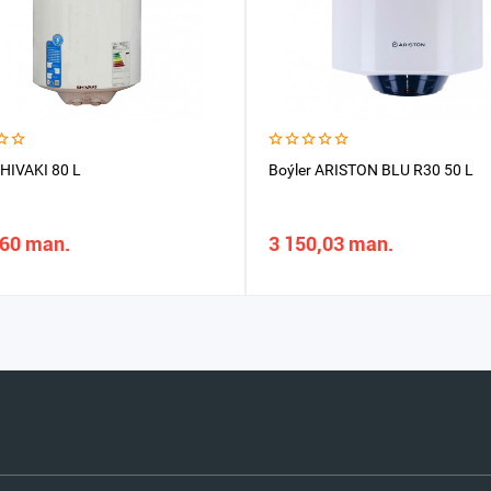
SHIVAKI 80 L
Boýler ARISTON BLU R30 50 L
,60 man.
3 150,03 man.