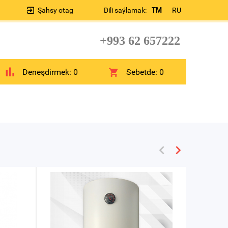
Şahsy otag
Dili saýlamak:
TM
RU
+993 62 657222
Deneşdirmek:
0
Sebetde:
0