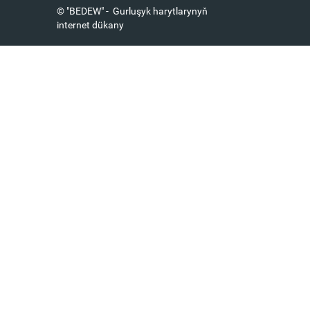
© "BEDEW" - Gurluşyk harytlarynyň
internet dükany