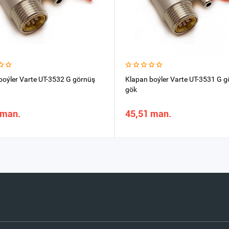
boýler Varte UT-3532 G görnüş
Klapan boýler Varte UT-3531 G 
gök
 man.
45,51 man.