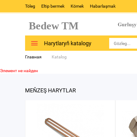
Töleg
Eltip bermek
Kömek
Habarlaşmak
Bedew TM
Gurluşy
Harytlaryň katalogy
Главная
Katalog
Элемент не найден
MEŇZEŞ HARYTLAR