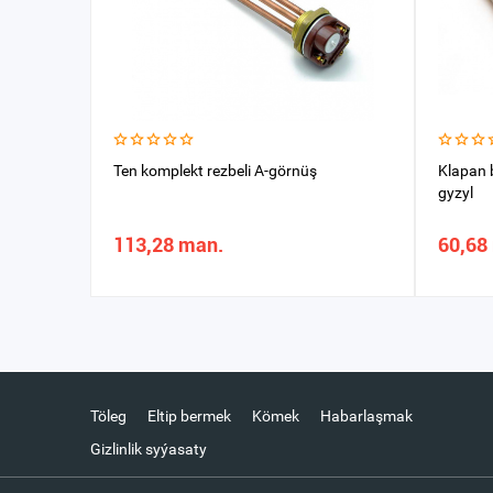
Ten komplekt rezbeli A-görnüş
Klapan 
gyzyl
113,28 man.
60,68
Töleg
Eltip bermek
Kömek
Habarlaşmak
Gizlinlik syýasaty