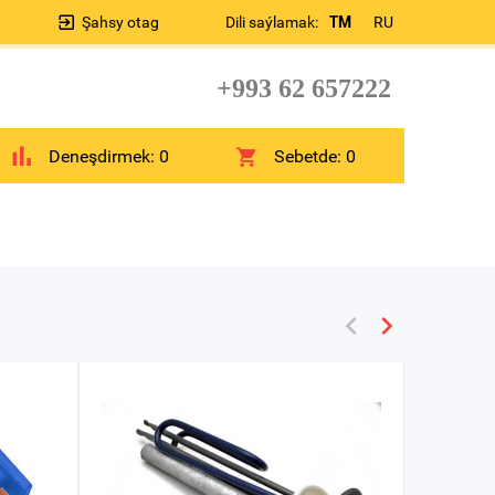
Şahsy otag
Dili saýlamak:
TM
RU
+993 62 657222
Deneşdirmek:
0
Sebetde:
0