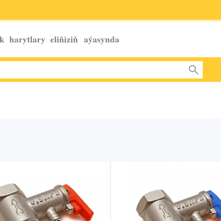
k harytlary eliňiziň
aýasynda