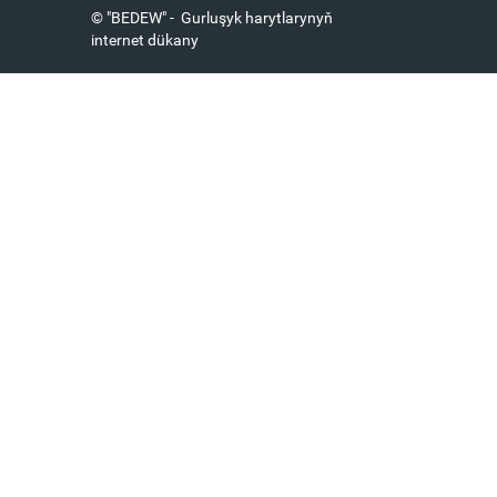
© "BEDEW" - Gurluşyk harytlarynyň
internet dükany