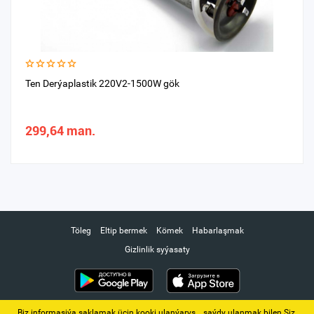
Ten Derýaplastik 220V2-1500W gök
299,64 man.
Töleg
Eltip bermek
Kömek
Habarlaşmak
Gizlinlik syýasaty
Biz informasiýa saklamak üçin kooki ulanýarys. ‚ saýdy ulanmak bilen Siz