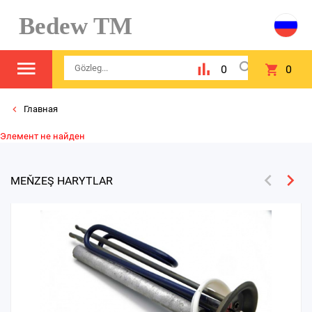
Bedew TM
0
0
Главная
Элемент не найден
MEŇZEŞ HARYTLAR