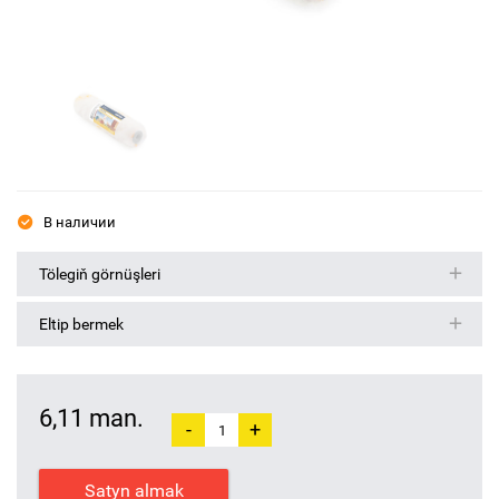
В наличии
Tölegiň görnüşleri
Eltip bermek
6,11 man.
-
+
Satyn almak