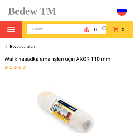
Bedew TM
0
0
Boýag gurallary
Walik nasadka emal işleri üçin AKOR 110 mm