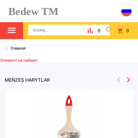
Bedew TM
0
0
Главная
Элемент не найден
MEŇZEŞ HARYTLAR