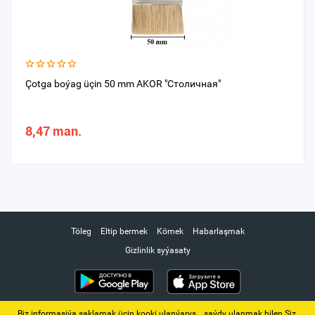
Çotga boýag üçin 50 mm AKOR "Столичная"
8,47 man.
Töleg
Eltip bermek
Kömek
Habarlaşmak
Gizlinlik syýasaty
Biz informasiýa saklamak üçin kooki ulanýarys. ‚ saýdy ulanmak bilen Siz