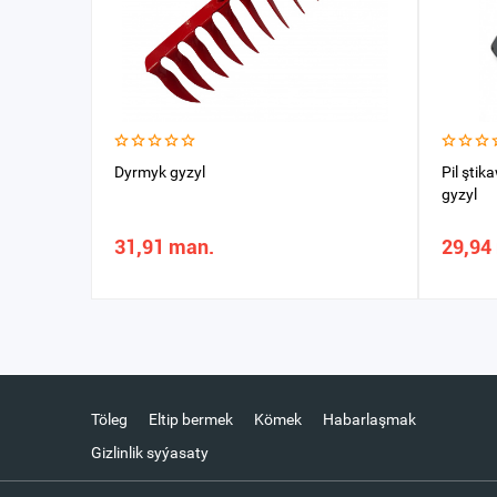
Dyrmyk gyzyl
Pil ştik
gyzyl
31,91 man.
29,94
Töleg
Eltip bermek
Kömek
Habarlaşmak
Gizlinlik syýasaty