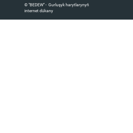
© "BEDEW" - Gurluşyk harytlarynyň
internet dükany