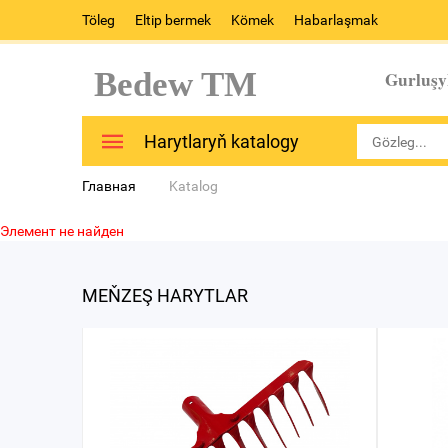
Töleg
Eltip bermek
Kömek
Habarlaşmak
Bedew TM
Gurluşy
Harytlaryň katalogy
Главная
Katalog
Элемент не найден
MEŇZEŞ HARYTLAR