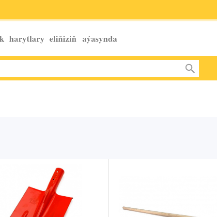
k harytlary eliňiziň
aýasynda