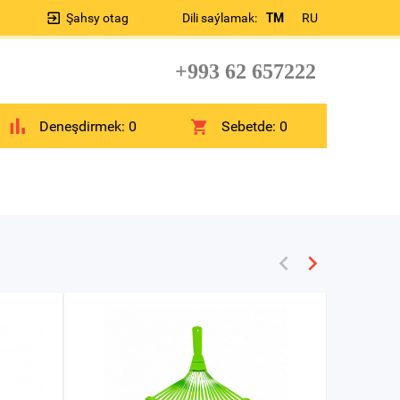
Şahsy otag
Dili saýlamak:
TM
RU
+993 62 657222
Deneşdirmek:
0
Sebetde:
0