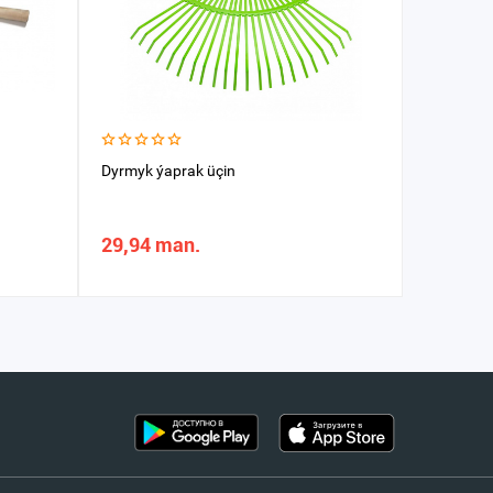
Dyrmyk ýaprak üçin
Agaç saply
29,94 man.
20,09 