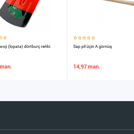
awoý (lopata) dörtburç reňki:
Sap pil üçin A görnüş
 man.
14,97 man.