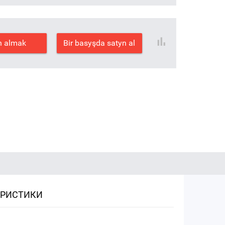
n almak
Bir basyşda satyn al
ЕРИСТИКИ