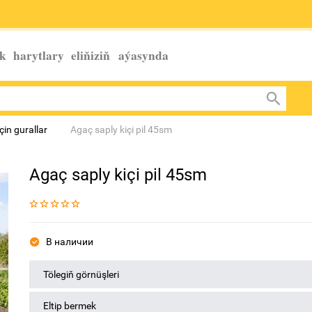
k harytlary eliňiziň
aýasynda
in gurallar
Agaç saply kiçi pil 45sm
Agaç saply kiçi pil 45sm
В наличии
Tölegiň görnüşleri
Eltip bermek