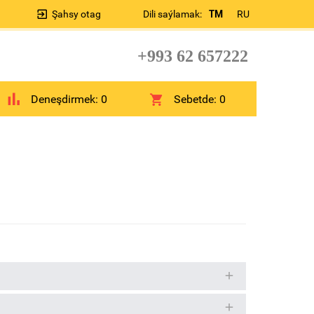
Şahsy otag
Dili saýlamak:
TM
RU
+993 62 657222
Deneşdirmek:
0
Sebetde:
0