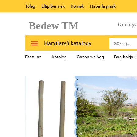
Töleg
Eltip bermek
Kömek
Habarlaşmak
Bedew TM
Gurluşy
Harytlaryň katalogy
Главная
Katalog
Gazon we bag
Bag-bakja üç